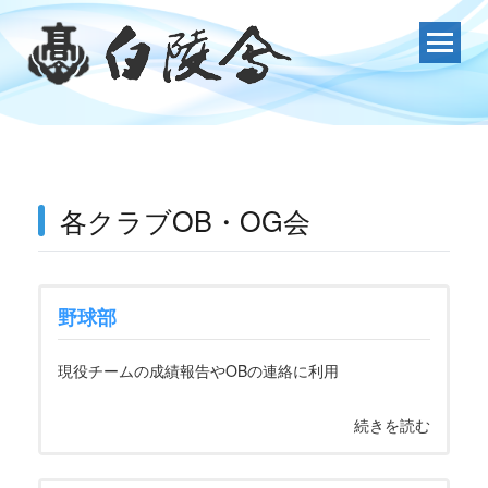
Skip
to
content
各クラブOB・OG会
野球部
現役チームの成績報告やOBの連絡に利用
続きを読む